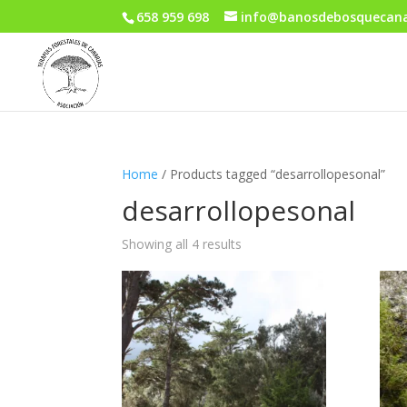
658 959 698
info@banosdebosquecana
Home
/ Products tagged “desarrollopesonal”
desarrollopesonal
Showing all 4 results